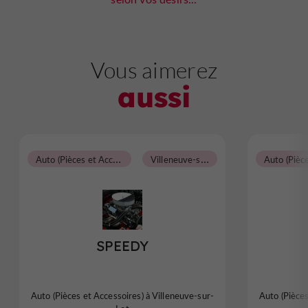
Vous aimerez
aussi
A
uto (Pièces et Accessoires)
V
illeneuve-sur-Lot
SPEEDY
Auto (Pièces et Accessoires) à Villeneuve-sur-
Auto (Pièces