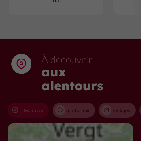
Lot
À découvrir
aux
alentours
Découvrir
S'informer
Se loger