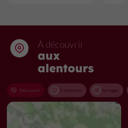
À découvrir
aux
alentours
Découvrir
S'informer
Se loger