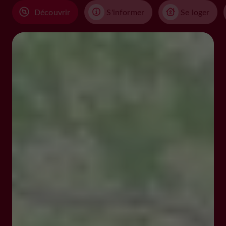
Découvrir
S'informer
Se loger