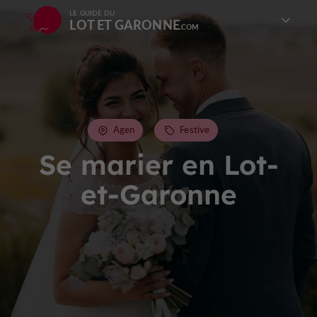
LE GUIDE DU
LOT ET GARONNE
Agen
Festive
Se marier en Lot-
et-Garonne