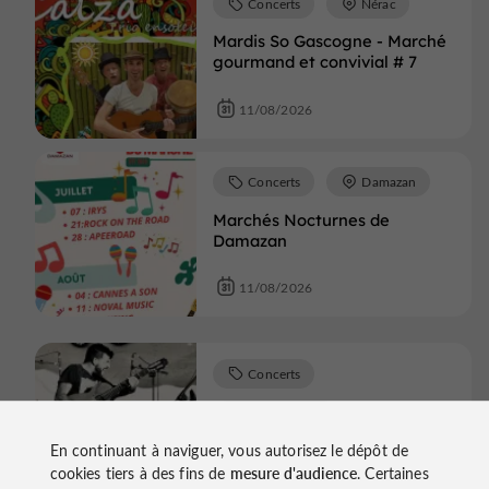
Concerts
Nérac
Mardis So Gascogne - Marché
gourmand et convivial # 7
11/08/2026
Concerts
Damazan
Marchés Nocturnes de
Damazan
11/08/2026
Concerts
Monflanquin
En continuant à naviguer, vous autorisez le dépôt de
Concert de Sale Gosse
cookies tiers à des fins de
mesure d'audience
. Certaines