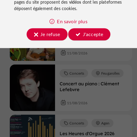
pages du site proposent des
vidéos
dont les plateformes
11/08/2026
déposent également des cookies.
En savoir plus
Concerts
Nérac
Je refuse
J'accepte
Mardis So Gascogne - Marché
gourmand et convivial # 7
11/08/2026
Concerts
Feugarolles
Concert au piano : Clément
Lefebvre
11/08/2026
Concerts
Agen
Les Heures d'Orgue 2026