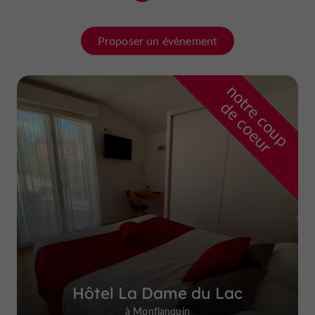
Proposer un évènement
n
o
t
e
c
o
u
p
e
c
o
e
u
r
d
r
Hôtel La Dame du Lac
à Monflanquin