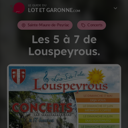
LE GUIDE DU
LOT ET GARONNE
Sainte-Maure-de-Peyriac
Concerts
Les 5 à 7 de
Louspeyrous.