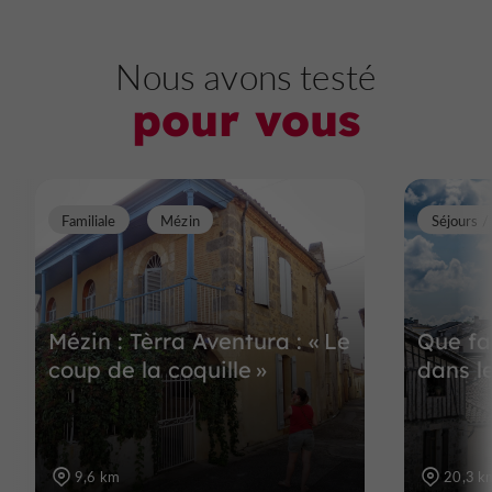
Nous avons testé
pour vous
Familiale
Mézin
Séjours 
Mézin : Tèrra Aventura : « Le
Que fai
coup de la coquille »
dans l
9,6 km
20,3 k