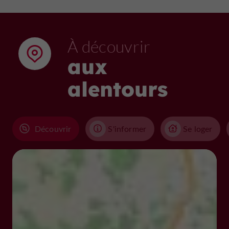
À découvrir
aux
alentours
Découvrir
S'informer
Se loger