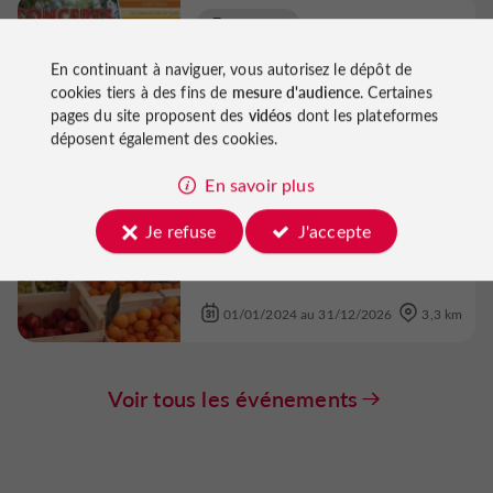
Concerts
Sainte-Maure-de-Peyriac
En continuant à naviguer, vous autorisez le dépôt de
cookies tiers à des fins de
mesure d'audience
. Certaines
Les 5 à 7 de Louspeyrous.
pages du site proposent des
vidéos
dont les plateformes
06/09/2026
déposent également des cookies.
En savoir plus
Marchés
Sos
Je refuse
J'accepte
Petit marché traditionnel de Sos
01/01/2024 au 31/12/2026
3,3 km
Voir tous les événements