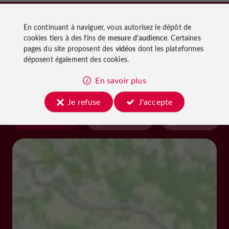
En continuant à naviguer, vous autorisez le dépôt de
À découvrir
cookies tiers à des fins de
mesure d'audience
. Certaines
pages du site proposent des
vidéos
dont les plateformes
aux
déposent également des cookies.
alentours
En savoir plus
Je refuse
J'accepte
Découvrir
S'informer
Se loger