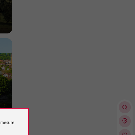
e
mesure