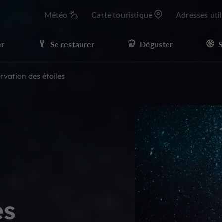
Météo
Carte touristique
Adresses uti
er
Se restaurer
Déguster
S
rvation des étoiles
es