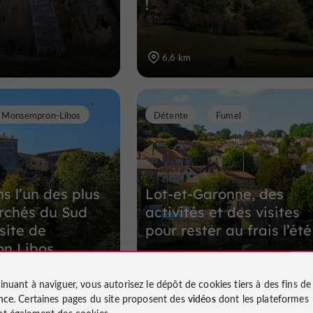
!
6,6 km
Monsempron-Libos
Détente
Fumel
s l’un des plus
Lot-et-Garonne, des
rchés du Sud
activités et des visites
site de
pour rester au frais l’été
n Libos
inuant à naviguer, vous autorisez le dépôt de cookies tiers à des fins d
9,8 km
nce
. Certaines pages du site proposent des
vidéos
dont les plateformes
t également des cookies.