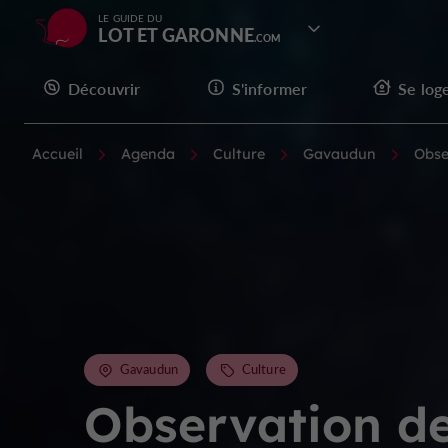
LE GUIDE DU
LOT ET GARONNE
Découvrir
S'informer
Se log
Accueil
Agenda
Culture
Gavaudun
Obse
Gavaudun
Culture
Observation d