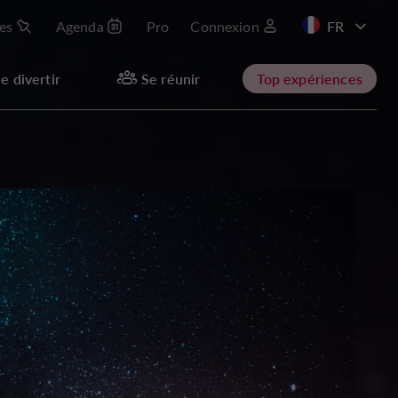
les
Agenda
Pro
Connexion
e divertir
Se réunir
Top expériences