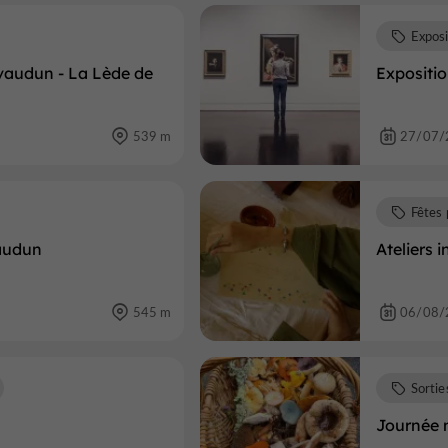
Exposi
vaudun - La Lède de
Expositio
539 m
27/07/
Fêtes 
vaudun
Ateliers i
545 m
06/08/
Sortie
Journée 