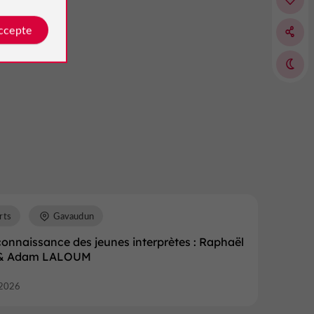
on
accepte
rts
Gavaudun
onnaissance des jeunes interprètes : Raphaël
& Adam LALOUM
2026