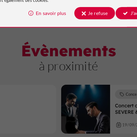
Voir toute la sélecti
En savoir plus
Je refuse
J'
Évènements
à proximité
Conce
Concert c
SEVERE 
19/09/