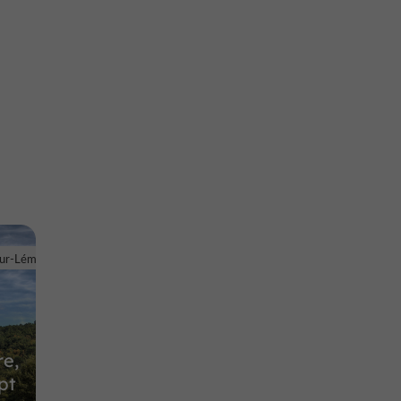
sur-Lémance
re,
pt