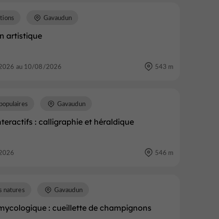
tions
Gavaudun
n artistique
2026 au 10/08/2026
543 m
populaires
Gavaudun
nteractifs : calligraphie et héraldique
2026
546 m
s natures
Gavaudun
mycologique : cueillette de champignons