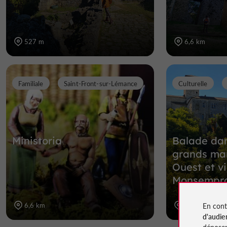
527 m
6,6 km
Familiale
Saint-Front-sur-Lémance
Culturelle
Ministoria
Balade dan
grands ma
Ouest et vi
Monsempro
En cont
6,6 km
7,4 km
d'audie
déposen