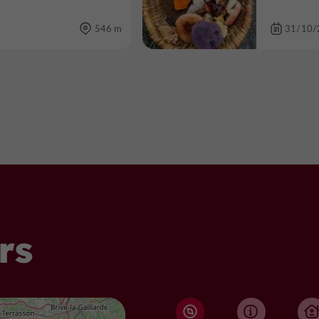
546 m
31/10/
rs