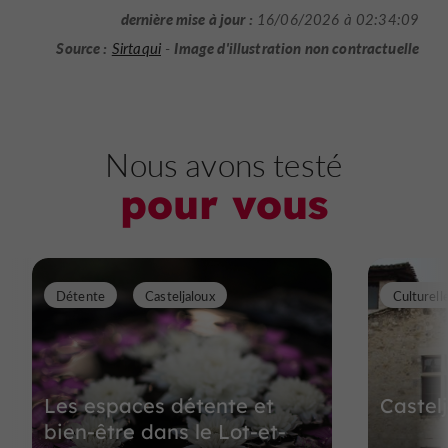
dernière mise à jour :
16/06/2026 à 02:34:09
Source :
Image d'illustration non contractuelle
Sirtaqui
-
Nous avons testé
pour vous
Détente
Casteljaloux
Culturell
Les espaces détente et
Castel
bien-être dans le Lot-et-