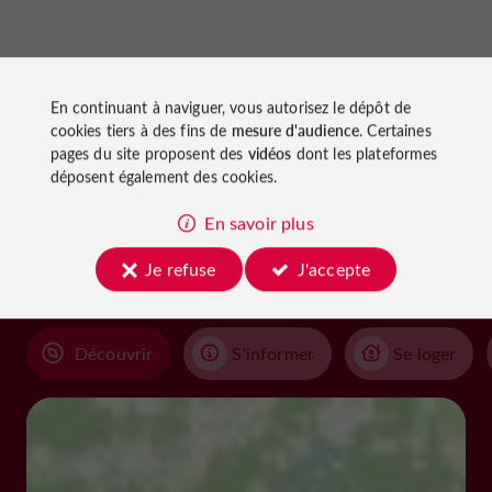
En continuant à naviguer, vous autorisez le dépôt de
cookies tiers à des fins de
mesure d'audience
. Certaines
pages du site proposent des
vidéos
dont les plateformes
À découvrir
déposent également des cookies.
aux
En savoir plus
alentours
Je refuse
J'accepte
Découvrir
S'informer
Se loger