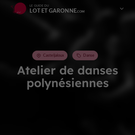
LE GUIDE DU
LOT ET GARONNE
Casteljaloux
Danse
Atelier de danses
polynésiennes