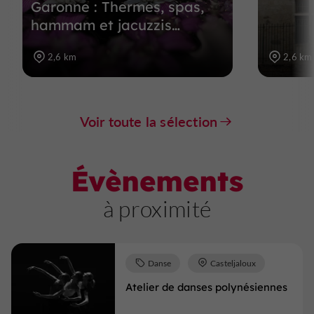
Garonne : Thermes, spas,
hammam et jacuzzis…
2,6 km
2,6 km
Voir toute la sélection
Évènements
à proximité
Danse
Casteljaloux
Atelier de danses polynésiennes