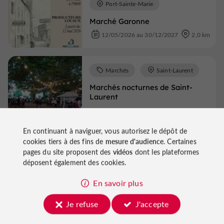
Port-Sainte-Marie
Marché Garonne
12/05/2026 au 30/12/2027
2,0 km
Marchés
Saint-Laurent
Marchés nocturnes de Saint-
Laurent
29/08/2026
2,0 km
En continuant à naviguer, vous autorisez le dépôt de
cookies tiers à des fins de
mesure d'audience
. Certaines
pages du site proposent des
vidéos
dont les plateformes
Voir tous les événements
déposent également des cookies.
En savoir plus
Je refuse
J'accepte