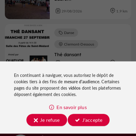
29/08/2026
1,9 km
Danse
Clermont-Dessous
Thé dansant
27/09/2026
2,0 km
En continuant à naviguer, vous autorisez le dépôt de
cookies tiers à des fins de
mesure d'audience
. Certaines
Voir tous les événements
pages du site proposent des
vidéos
dont les plateformes
déposent également des cookies.
En savoir plus
Je refuse
J'accepte