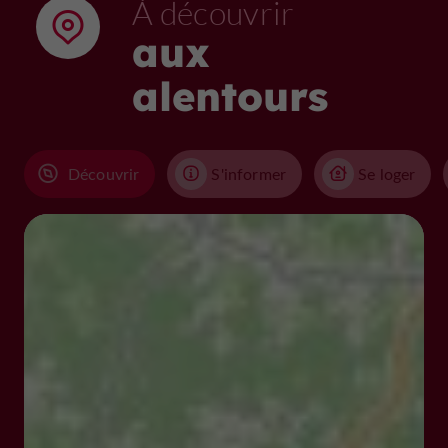
À découvrir
aux
alentours
Découvrir
S'informer
Se loger