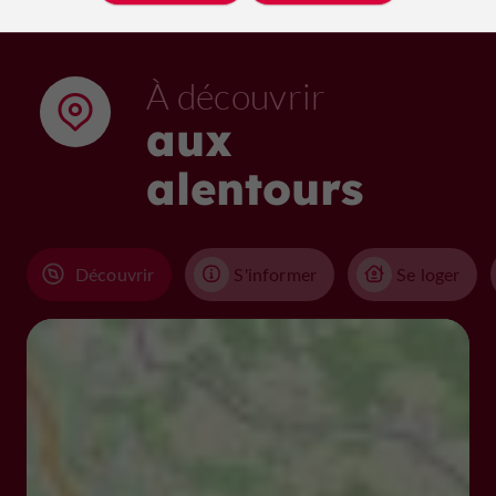
À découvrir
aux
alentours
Découvrir
S'informer
Se loger