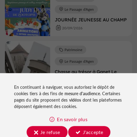
Le Passage d'Agen
JOURNÉE JEUNESSE AU CHAMP
20/09/2026
Patrimoine
Le Passage d'Agen
Chasse au trésor à Ganet Le
Passage d'Agen
19/09/2026
849 m
En continuant à naviguer, vous autorisez le dépôt de
cookies tiers à des fins de
mesure d'audience
. Certaines
pages du site proposent des
vidéos
dont les plateformes
déposent également des cookies.
Voir tous les événements
En savoir plus
Je refuse
J'accepte