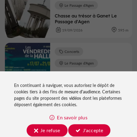
Le Passage d'Agen
Chasse au trésor à Ganet Le
Passage d'Agen
19/09/2026
595 m
Concerts
Le Passage d'Agen
Les Vendredis de la Halle
21/08/2026
756 m
En continuant à naviguer, vous autorisez le dépôt de
cookies tiers à des fins de
mesure d'audience
. Certaines
pages du site proposent des
vidéos
dont les plateformes
déposent également des cookies.
Voir tous les événements
En savoir plus
Je refuse
J'accepte