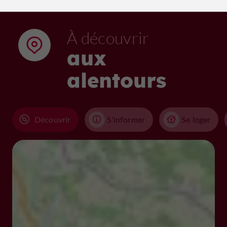
À découvrir
aux
alentours
Découvrir
S'informer
Se loger