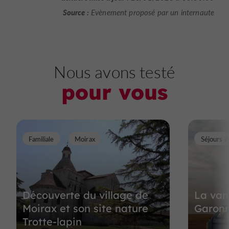
Source :
Evènement proposé par un internaute
Nous avons testé
pour vous
Familiale
Moirax
Séjours 
Découverte du village de
La van 
Moirax et son site nature
Garon
Trotte-lapin