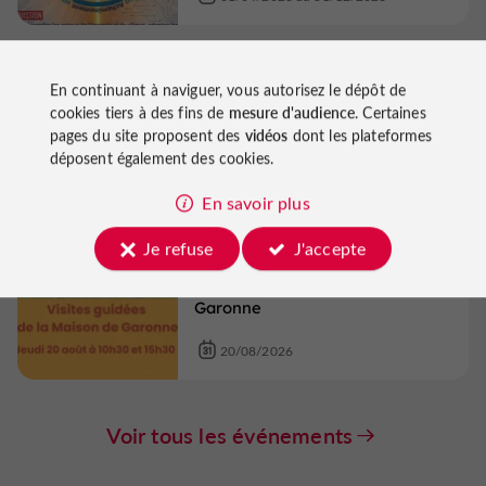
Cinéma
Boé
En continuant à naviguer, vous autorisez le dépôt de
Séance cinéma plein air
cookies tiers à des fins de
mesure d'audience
. Certaines
pages du site proposent des
vidéos
dont les plateformes
déposent également des cookies.
19/08/2026
En savoir plus
Je refuse
J'accepte
Patrimoine
Boé
Visite guidée de la Maison de
Garonne
20/08/2026
Voir tous les événements