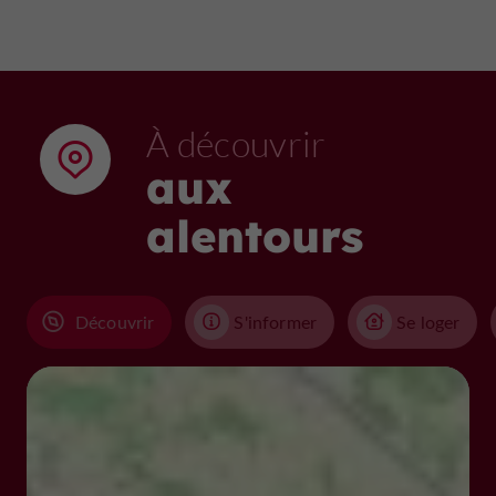
À découvrir
aux
alentours
Découvrir
S'informer
Se loger