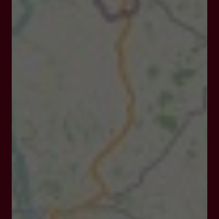
47390 Layrac