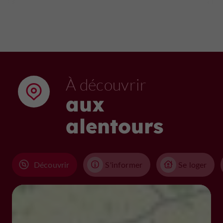
À découvrir
aux
alentours
Découvrir
S'informer
Se loger