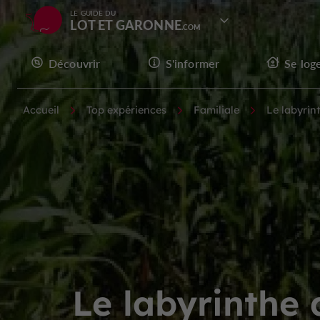
LE GUIDE DU
LOT ET GARONNE
Découvrir
S'informer
Se log
Accueil
Top expériences
Familiale
Le labyrin
Le labyrinthe 