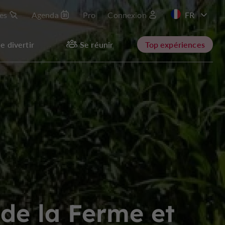
les
Agenda
Pro
Connexion
EN
e divertir
Se réunir
Top expériences
 de la Ferme et