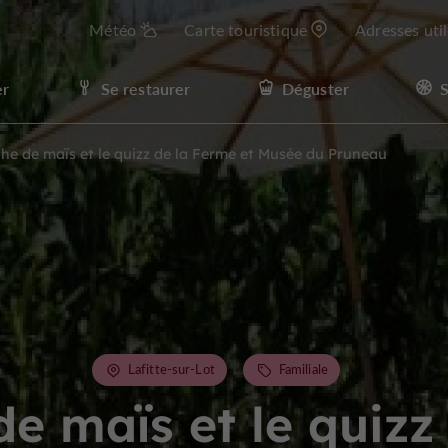
Météo
Carte touristique
Adresses uti
er
Se restaurer
Déguster
S
the de maïs et le quizz de la Ferme et Musée du Pruneau
Lafitte-sur-Lot
Familiale
de maïs et le quizz