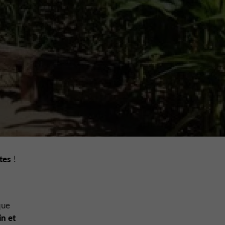
tes
!
que
in et