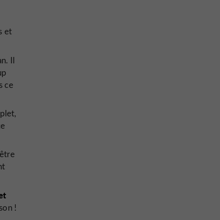
s et
n. Il
up
s ce
plet,
ce
-être
nt
et
son !