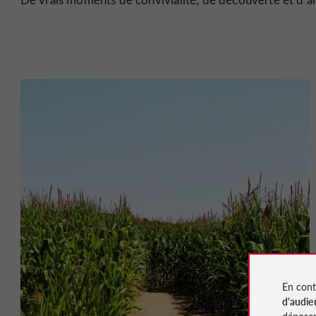
En cont
d'audie
déposen