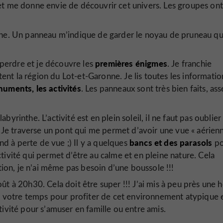
et me donne envie de découvrir cet univers. Les groupes ont
the. Un panneau m’indique de garder le noyau de pruneau que
premières énigmes
perdre et je découvre les
. Je franchie
nt la région du Lot-et-Garonne. Je lis toutes les informatio
numents, les activités
. Les panneaux sont très bien faits, ass
byrinthe. L’activité est en plein soleil, il ne faut pas oublier
u. Je traverse un pont qui me permet d’avoir une vue « aérien
bancs et des parasols
end à perte de vue ;) Il y a quelques
p
tivité qui permet d’être au calme et en pleine nature. Cela
on, je n’ai même pas besoin d’une boussole !!!
août à 20h30. Cela doit être super !!! J’ai mis à peu près une 
dre votre temps pour profiter de cet environnement atypique 
tivité pour s’amuser en famille ou entre amis.