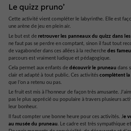
Le quizz pruno’
Cette activité vient compléter le labyrinthe. Elle est f
une arène de jeu en plein air.
retrouver les panneaux du quizz
dans les
Le but est de
ne faut pas se perdre en comptant, sinon il faut tout r
des fameu
de vagabonder dans ces allées à la recherche
parcours est vraiment ludique et pédagogique.
découvrir le pruneau
Cela permet aux enfants de
dans s
complètent la 
clair et adapté à tout public. Ces activités
que l’on a retenu ou pas.
Le fruit est mis à l’honneur de façon très amusante. J’aim
pas le plus apprécié ou populaire à travers plusieurs acti
leur bonheur.
e v
Il faut compter une bonne heure pour ces activités. J
au musée du pruneau
. Le cadre est très sympathique et
De vrais moments de convivialité, de découverte et d’