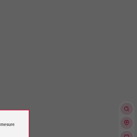
e
mesure