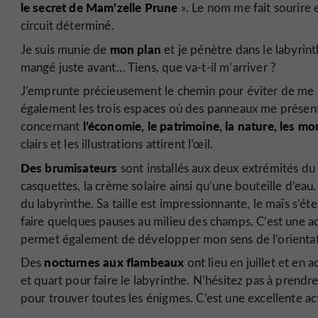
le secret de Mam’zelle Prune
». Le nom me fait sourire 
circuit déterminé.
mon plan
Je suis munie de
et je pénètre dans le labyrin
mangé juste avant… Tiens, que va-t-il m’arriver ?
J’emprunte précieusement le chemin pour éviter de me 
également les trois espaces où des panneaux me présente
l’économie, le patrimoine, la nature, les mo
concernant
clairs et les illustrations attirent l’œil.
Des brumisateurs
sont installés aux deux extrémités du la
casquettes, la crème solaire ainsi qu’une bouteille d’ea
du labyrinthe. Sa taille est impressionnante, le maïs s’ét
faire quelques pauses au milieu des champs. C’est une ac
permet également de développer mon sens de l’orientati
nocturnes aux flambeaux
Des
ont lieu en juillet et en 
et quart pour faire le labyrinthe. N’hésitez pas à pren
pour trouver toutes les énigmes. C’est une excellente ac