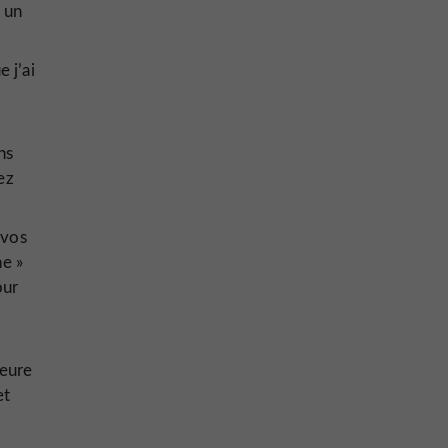
 un
 j’ai
ns
ez
 vos
ne »
our
heure
et