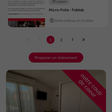
Lauzun
Micro-Folie : Fablab
03/01/2026 au 31/12/2026
1
2
Proposer un évènement
n
o
t
e
c
o
u
p
e
c
o
e
u
r
d
r