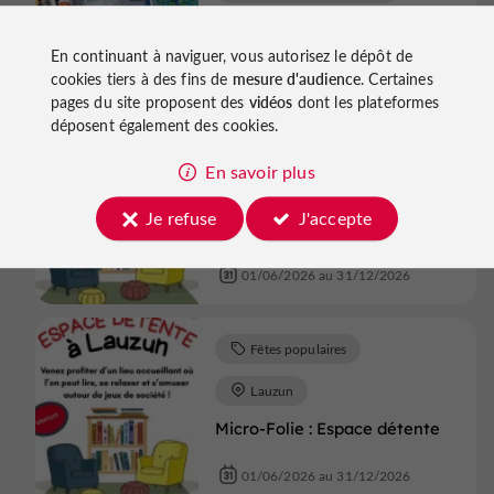
Nocturnes au Parc du Griffon
En continuant à naviguer, vous autorisez le dépôt de
07/07/2026 au 25/08/2026
cookies tiers à des fins de
mesure d'audience
. Certaines
pages du site proposent des
vidéos
dont les plateformes
déposent également des cookies.
Fêtes populaires
En savoir plus
Lauzun
Je refuse
J'accepte
Micro-Folie : Espace détente
01/06/2026 au 31/12/2026
Fêtes populaires
Lauzun
Micro-Folie : Espace détente
01/06/2026 au 31/12/2026