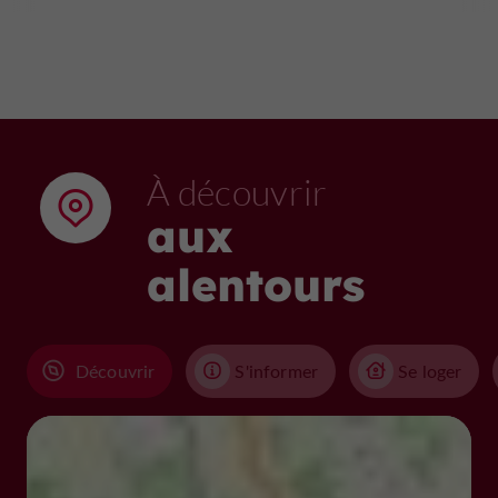
À découvrir
aux
alentours
Découvrir
S'informer
Se loger