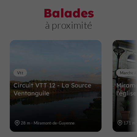
Balades
à proximité
Vtt
Marche à
Circuit VTT 12 - La Source
Miramo
Ventanguile
l'églis
28 m - Miramont-de-Guyenne
171 m 