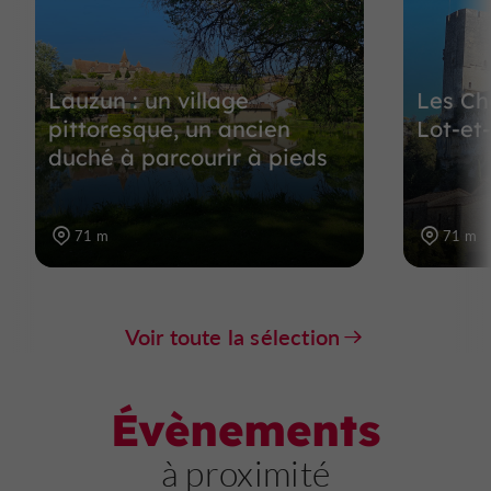
Lauzun : un village
Les Ch
pittoresque, un ancien
Lot-et
duché à parcourir à pieds
71 m
71 m
Voir toute la sélection
Évènements
à proximité