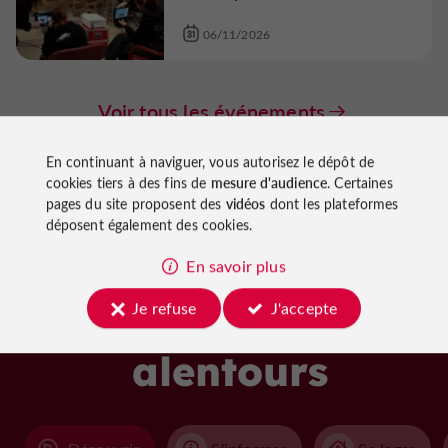
06/11/2026
Voir tous les événements
En continuant à naviguer, vous autorisez le dépôt de
cookies tiers à des fins de
mesure d'audience
. Certaines
pages du site proposent des
vidéos
dont les plateformes
déposent également des cookies.
En savoir plus
À découvrir
Je refuse
J'accepte
aux
alentours