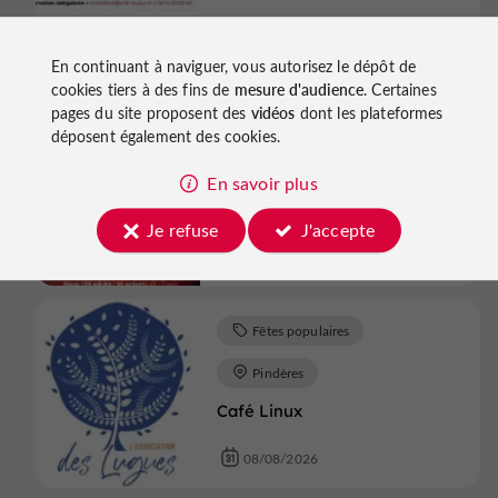
03/01/2026 au 31/12/2026
En continuant à naviguer, vous autorisez le dépôt de
cookies tiers à des fins de
mesure d'audience
. Certaines
Fêtes populaires
pages du site proposent des
vidéos
dont les plateformes
déposent également des cookies.
Aiguillon
En savoir plus
SOIREE DANSANTE ET FEU
D'ARTIFICE
Je refuse
J'accepte
08/08/2026
Fêtes populaires
Pindères
Café Linux
08/08/2026