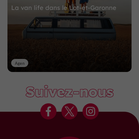
La van life dans le Lot-et-Garonne
Agen
Suivez-nous