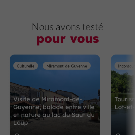
Nous avons testé
pour vous
Culturelle
Miramont-de-Guyenne
Incontou
Visite de Miramont-de-
Touris
Guyenne, balade entre ville
Lot-et
et nature au lac du Saut du
Loup