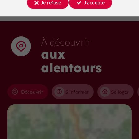
Je refuse
J'accepte
À découvrir
aux
alentours
Découvrir
S'informer
Se loger