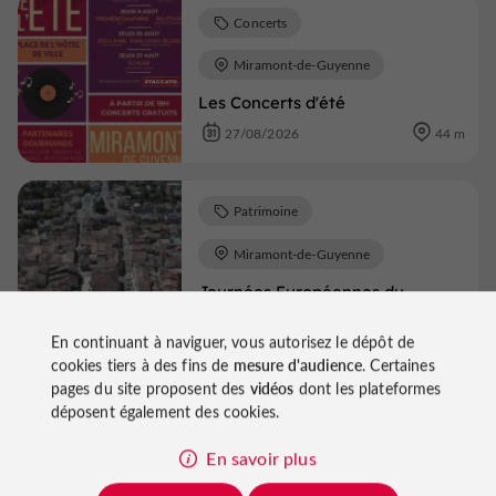
Concerts
Miramont-de-Guyenne
Les Concerts d'été
27/08/2026
44 m
Patrimoine
Miramont-de-Guyenne
Journées Européennes du
Patrimoine visite de la bastide
de Miramont-de-Guyenne
En continuant à naviguer, vous autorisez le dépôt de
cookies tiers à des fins de
mesure d'audience
. Certaines
19/09/2026 au 20/09/2026
52 m
pages du site proposent des
vidéos
dont les plateformes
déposent également des cookies.
Voir tous les événements
En savoir plus