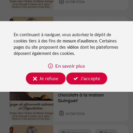
10/08/2026
Gastronomie
Duras
En continuant à naviguer, vous autorisez le dépôt de
Visite de notre fabrique de
cookies tiers à des fins de
mesure d'audience
. Certaines
chocolats à la maison
Guinguet
pages du site proposent des
vidéos
dont les plateformes
déposent également des cookies.
10/08/2026
En savoir plus
Je refuse
J'accepte
Gastronomie
Duras
Visite de notre fabrique de
chocolats à la maison
Guinguet
10/08/2026