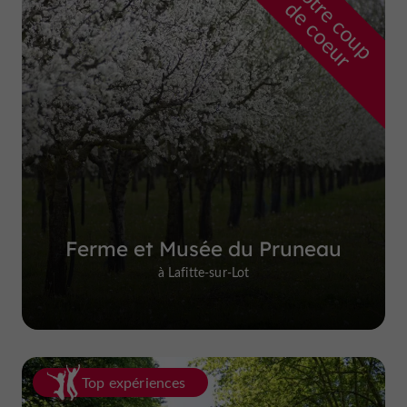
n
o
t
e
c
o
u
p
e
c
o
e
u
r
d
r
Ferme et Musée du Pruneau
à Lafitte-sur-Lot
Top expériences