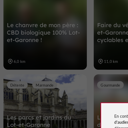
Le chanvre de mon père :
Faire du vé
CBD biologique 100% Lot-
et-Garonne
et-Garonne !
cyclables e
6,0 km
11,0 km
Détente
Marmande
Gourmande
En cont
Les parcs et jardins du
Les spécial
d'audie
Lot-et-Garonne
du terroir 
déposen