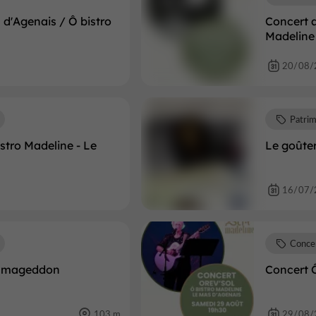
d'Agenais / Ô bistro
Concert 
Madeline
20/08/
Patri
stro Madeline - Le
Le goûte
16/07/
Conce
uesmageddon
Concert Ô
103 m
29/08/