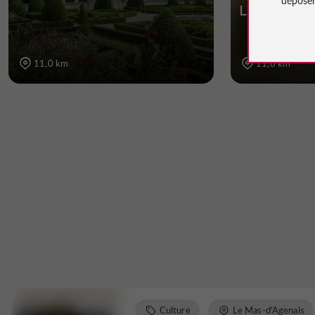
Lot-et-Ga
11,0 km
11,0 km
Culture
Le Mas-d'Agenais