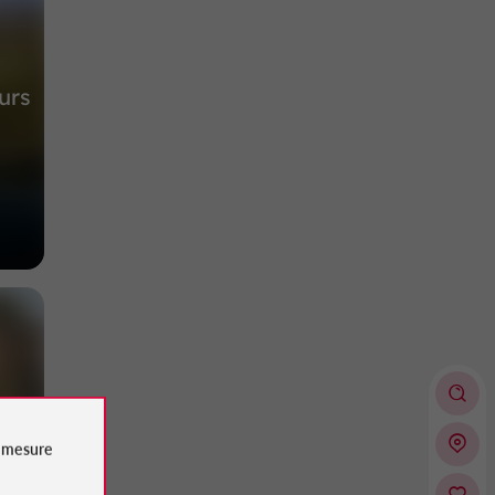
urs
e
mesure