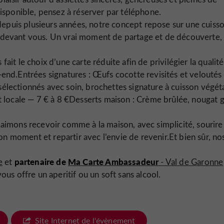
isponible, pensez à réserver par téléphone.
depuis plusieurs années, notre concept repose sur une cuiss
nt devant vous. Un vrai moment de partage et de découverte,
ait le choix d’une carte réduite afin de privilégier la qualité,
k-end.Entrées signatures : Œufs cocotte revisités et veloutés
 sélectionnés avec soin, brochettes signature à cuisson végét
 locale — 7 € à 8 €Desserts maison : Crème brûlée, nougat g
aimons recevoir comme à la maison, avec simplicité, sourire
on moment et repartir avec l’envie de revenir.Et bien sûr, no
partenaire de
Ma Carte Ambassadeur
e
et
- Val de Garonne
ous offre un aperitif ou un soft sans alcool.
Site Internet de l'évènement