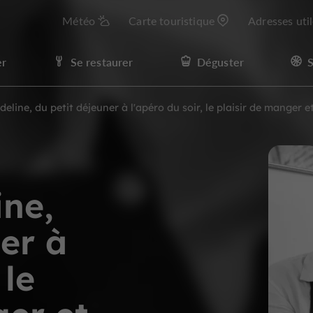
Météo
Carte touristique
Adresses uti
er
Se restaurer
Déguster
S
deline, du petit déjeuner à l'apéro du soir, le plaisir de manger 
ine,
er à
 le