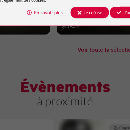
ronne
En savoir plus
Je refuse
J'
14,2 km
Voir toute la sélecti
Évènements
à proximité
Conce