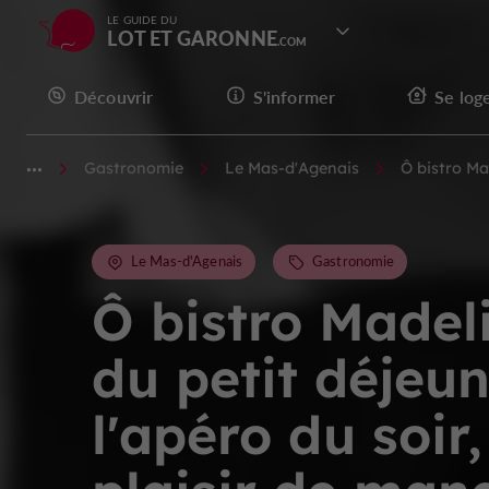
LE GUIDE DU
LOT ET GARONNE
Découvrir
S'informer
Se log
Gastronomie
Le Mas-d'Agenais
Ô bistro Ma
Le Mas-d'Agenais
Gastronomie
Ô bistro Madel
du petit déjeun
l'apéro du soir,