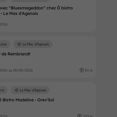
avec "Bluesmageddon" chez Ô bistro
 - Le Mas d'Agenais
2026
moine
Le Mas-d'Agenais
r de Rembrandt
2026 au 28/08/2026
81 m
rts
Le Mas-d'Agenais
 Bistro Madeline - Orev'Sol
2026
103 m