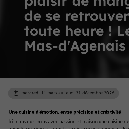
plaisir de man
de se retrouver
toute heure ! L
Mas-d'Agenais
mercredi 11 mars au jeudi 31 décembre 2026
Une cuisine d’émotion, entre précision et créativité
Ici, nous cuisinons avec passion et maison une cuisine d
objectif est simple : vous faire vivre un vrai moment de 