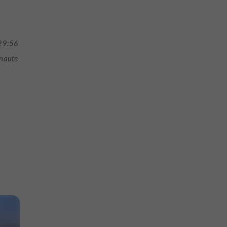
29:56
rnaute