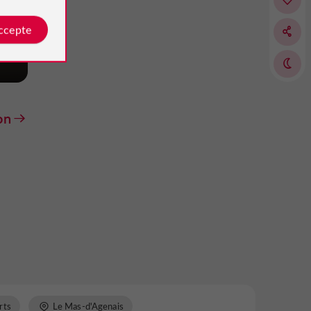
accepte
on
rts
Le Mas-d'Agenais