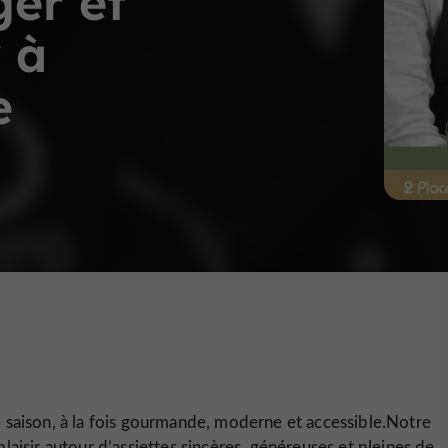
ger et
 à
e
e saison, à la fois gourmande, moderne et accessible.Notre
plaisir autour d’assiettes sincères, généreuses et pleines de