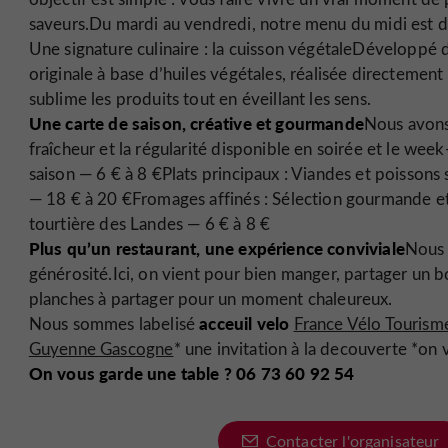
saveurs.Du mardi au vendredi, notre menu du midi est d
Une signature culinaire : la cuisson végétaleDéveloppé 
originale à base d’huiles végétales, réalisée directeme
sublime les produits tout en éveillant les sens.
Une carte de saison, créative et gourmande
Nous avons f
fraîcheur et la régularité disponible en soirée et le wee
saison — 6 € à 8 €Plats principaux : Viandes et poissons
— 18 € à 20 €Fromages affinés : Sélection gourmande et
tourtière des Landes — 6 € à 8 €
Plus qu’un restaurant, une expérience conviviale
Nous 
générosité.Ici, on vient pour bien manger, partager un b
planches à partager pour un moment chaleureux.
acceuil velo
Nous sommes labelisé
France Vélo Tourism
Guyenne Gascogne
* une invitation à la decouverte *on v
On vous garde une table ? 06 73 60 92 54
Contacter l'organisateur