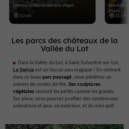
Journées à l'hippodrome près d'Agen
Sensations f
d'Agen
3,3 km
11,1 k
Les parcs des châteaux de la
Vallée du Lot
Dans la Vallée du Lot, à Saint-Sylvestre-sur-Lot,
Le Stelsia
est un lieu un peu magique ! En rentrant
parc paysagé
dans ce beau
, vous pénétrez un
Ses sculptures
univers de contes de fée.
végétales
raviront les petits comme les grands.
Sur place, vous pourrez profiter des nombreuses
animations et jeux, en extérieur, et du mini-golf.