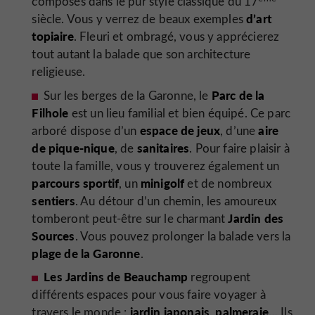
composés dans le pur style classique du 17
d’art
siècle. Vous y verrez de beaux exemples
topiaire
. Fleuri et ombragé, vous y apprécierez
tout autant la balade que son architecture
religieuse.
Parc de la
Sur les berges de la Garonne, le
Filhole
est un lieu familial et bien équipé. Ce parc
espace de jeux
aire
arboré dispose d’un
, d’une
de pique-nique
sanitaires
, de
. Pour faire plaisir à
toute la famille, vous y trouverez également un
parcours sportif
minigolf
, un
et de nombreux
sentiers
. Au détour d’un chemin, les amoureux
Jardin des
tomberont peut-être sur le charmant
Sources
. Vous pouvez prolonger la balade vers la
plage de la Garonne
.
Les Jardins de Beauchamp
regroupent
différents espaces pour vous faire voyager à
jardin japonais, palmeraie
travers le monde :
… Ils