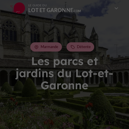
LE GUIDE DU
LOT ET GARONNE
Marmande
Détente
Les parcs et
jardins du Lot-et-
Garonne