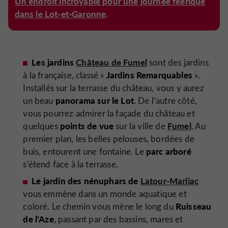
Un endroit incroyable pour une journée féerique
dans le Lot-et-Garonne
.
Les jardins
Château de Fumel
sont des jardins
Jardins Remarquables
à la française, classé «
».
Installés sur la terrasse du château, vous y aurez
panorama sur le Lot
un beau
. De l’autre côté,
vous pourrez admirer la façade du château et
points de vue
Fumel
quelques
sur la ville de
. Au
premier plan, les belles pelouses, bordées de
parc arboré
buis, entourent une fontaine. Le
s’étend face à la terrasse.
Le jardin des nénuphars de
Latour-Marliac
vous emmène dans un monde aquatique et
Ruisseau
coloré. Le chemin vous mène le long du
de l’Aze
, passant par des bassins, mares et