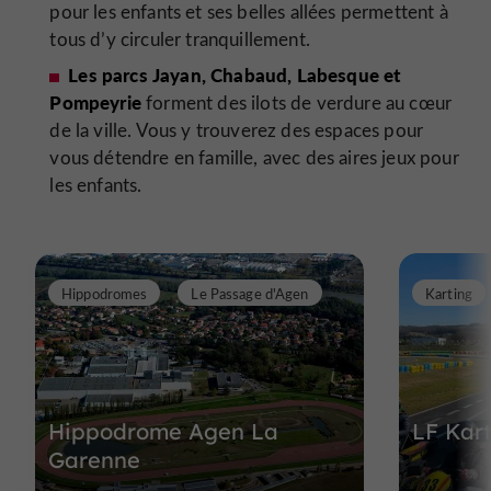
pour les enfants et ses belles allées permettent à
tous d’y circuler tranquillement.
Les parcs Jayan, Chabaud, Labesque et
Pompeyrie
forment des ilots de verdure au cœur
de la ville. Vous y trouverez des espaces pour
vous détendre en famille, avec des aires jeux pour
les enfants.
Hippodromes
Le Passage d'Agen
Karting
Hippodrome Agen La
LF Kar
Garenne