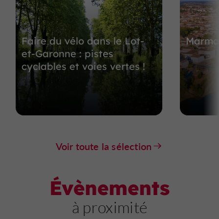
Faire du vélo dans le Lot-
Marman
et-Garonne : pistes
cyclables et voies vertes !
Voir toute la sélection
Évènements
à proximité