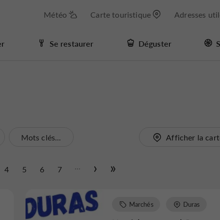
Météo
Carte touristique
Adresses uti
er
Se restaurer
Déguster
S
Mots clés...
Afficher la car
...
4
5
6
7
Marchés
Duras