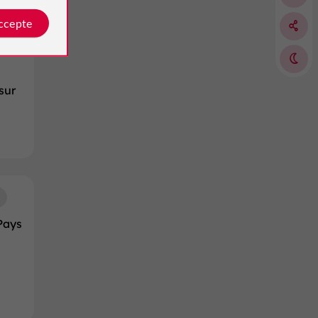
accepte
sur
Pays