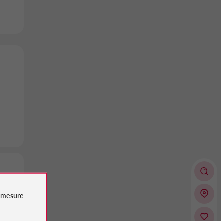
e
mesure