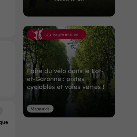
Top expériences
Faire du vélo dans le Lot-
et-Garonne : pistes
cyclables et voies vertes !
Marmande
que