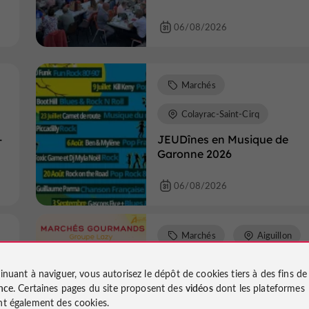
06/08/2026
Marchés
Colayrac-Saint-Cirq
-
JEUDînes en Musique de
Garonne 2026
06/08/2026
Marchés
Aiguillon
Marché gourmand
inuant à naviguer, vous autorisez le dépôt de cookies tiers à des fins d
nce
. Certaines pages du site proposent des
vidéos
dont les plateformes
06/08/2026
t également des cookies.