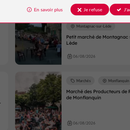
En savoir plus
Je refuse
J'
Marchés
Montagnac-sur-Lède
Petit marché de Montagnac 
Lède
06/08/2026
Marchés
Monflanquin
Marché des Producteurs de 
de Monflanquin
r
06/08/2026