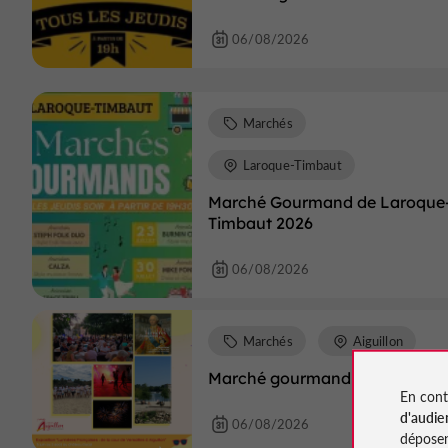
06/08/2026
Marchés
Laroque-Timbaut
Marché Gourmand de Laroque
Timbaut 2026
06/08/2026
Marchés
Aiguillon
Marché gourmand
En cont
d'audie
06/08/2026
déposen