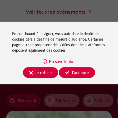
Voir tous les événements
En continuant à naviguer, vous autorisez le dépôt de
cookies tiers à des fins de
mesure d'audience
. Certaines
pages du site proposent des
vidéos
dont les plateformes
déposent également des cookies.
À découvrir
En savoir plus
aux
Je refuse
J'accepte
alentours
Découvrir
S'informer
Se loger