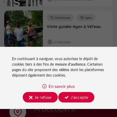
Patrimoine
Agen
Visite guidée Agen à Vél’eau
17/08/2026
En continuant à naviguer, vous autorisez le dépôt de
Voir tous les événements
cookies tiers à des fins de
mesure d'audience
. Certaines
pages du site proposent des
vidéos
dont les plateformes
déposent également des cookies.
En savoir plus
Je refuse
J'accepte
À découvrir