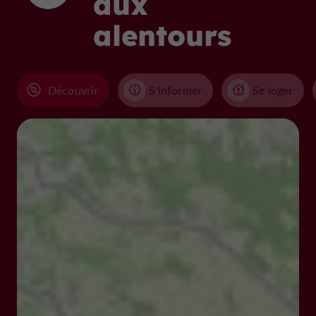
aux
alentours
Découvrir
S'informer
Se loger