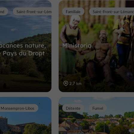
end
Saint-Front-sur-Lémance
Familiale
Saint-Front-sur-Léman
acances nature,
Ministoria
le Pays du Dropt
2,7 km
Monsempron-Libos
Détente
Fumel