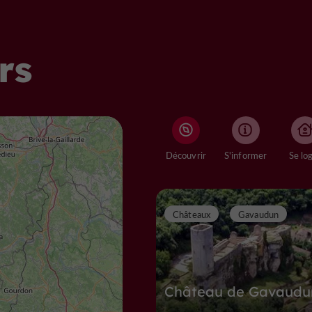
rs
Découvrir
S'informer
Se lo
Châteaux
Gavaudun
Château de Gavaudu