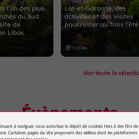
s l’un des plus
Lot-et-Garonne, des
rchés du Sud
activités et des visites
site de
pour rester au frais l’été
n Libos
11,5 km
Voir toute la sélecti
Évènements
à proximité
inuant à naviguer, vous autorisez le dépôt de cookies tiers à des fins d
nce
. Certaines pages du site proposent des
vidéos
dont les plateformes
t également des cookies.