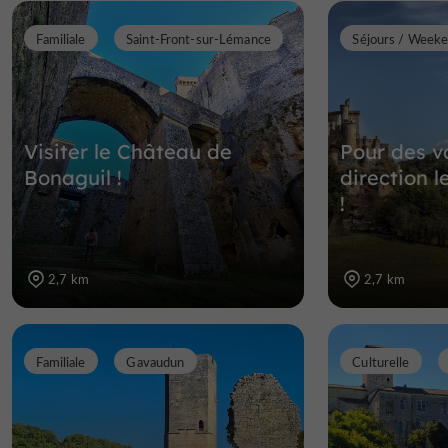
Familiale
Saint-Front-sur-Lémance
Séjours / Week
Visiter le Château de
Pour des v
Bonaguil !
direction 
!
2,7 km
2,7 km
Familiale
Gavaudun
Culturelle