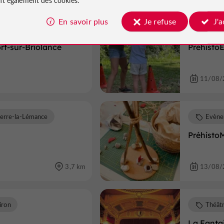
En savoir plus
Je refuse
J'
iolance
Evène
rt-sur-Briolance
Préhisto
11/08/
erre-la-Lémance
Evène
Préhisto
3,7 km
13/08/
iron
Théât
La Fanta