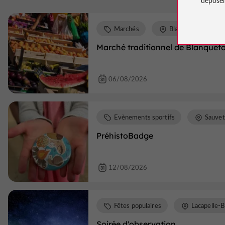
Marchés
Blanquefort-sur-Br
Marché traditionnel de Blanquefo
06/08/2026
Evènements sportifs
Sauvet
PréhistoBadge
12/08/2026
Fêtes populaires
Lacapelle-B
Soirée d'observation