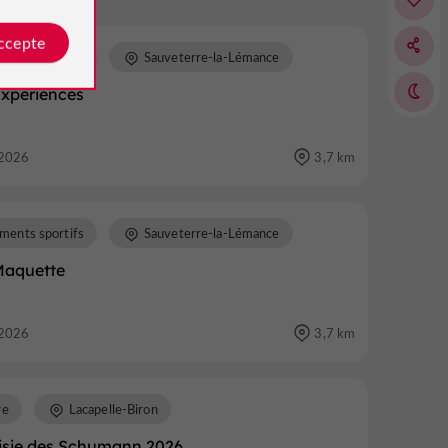
accepte
ments sportifs
Sauveterre-la-Lémance
Expériences
2026
3,7 km
ments sportifs
Sauveterre-la-Lémance
Maquette
2026
3,7 km
re
Lacapelle-Biron
isie des Schumann 2026