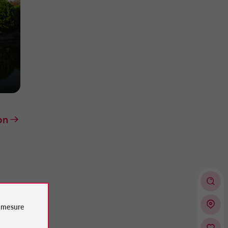
on
e
mesure