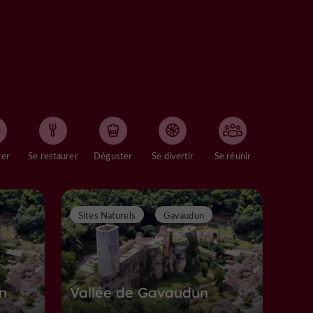
ger
Se restaurer
Déguster
Se divertir
Se réunir
Sites Naturels
Gavaudun
n
Vallée de Gavaudun