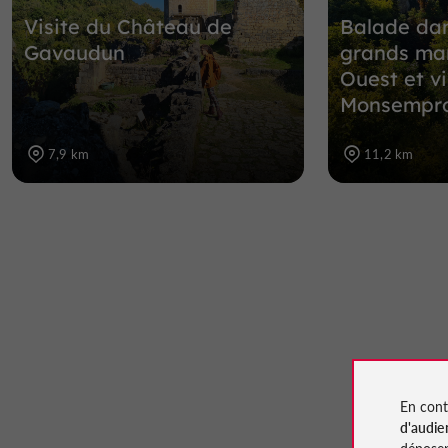
Visite du Château de
Balade dan
Gavaudun
grands ma
Ouest et vi
Monsempro
7,9 km
11,2 km
En cont
d'audie
déposen