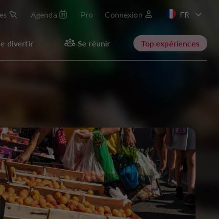
les
Agenda
Pro
Connexion
e divertir
Se réunir
Top expériences