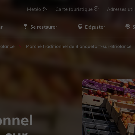
Météo
Carte touristique
Adresses uti
er
Se restaurer
Déguster
S
iolance
Marché traditionnel de Blanquefort-sur-Briolance
onnel