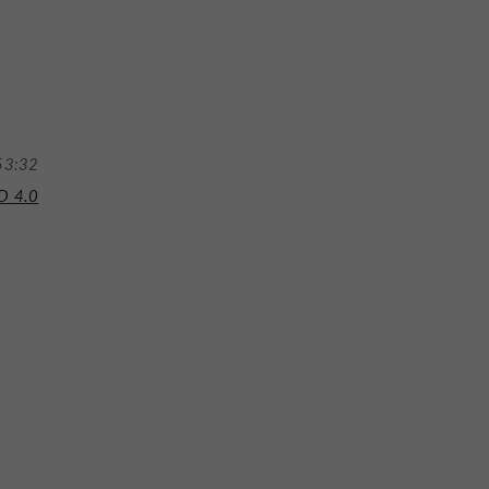
53:32
D 4.0