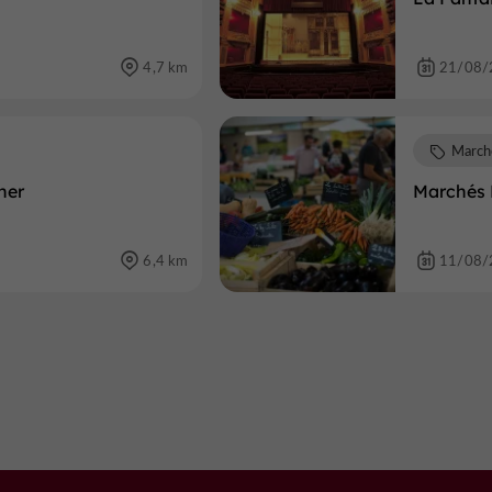
4,7 km
21/08/
March
her
Marchés 
6,4 km
11/08/