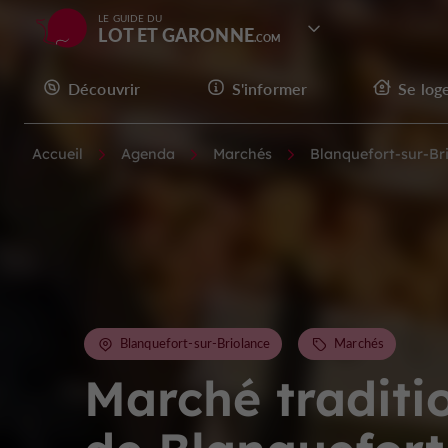
LE GUIDE DU
LOT ET GARONNE
Découvrir
S'informer
Se log
Accueil
Agenda
Marchés
Blanquefort-sur-Br
Blanquefort-sur-Briolance
Marchés
Marché traditi