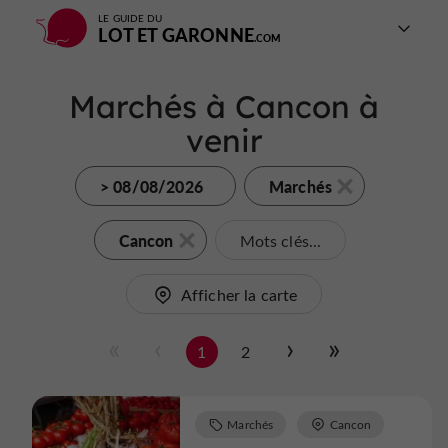
LE GUIDE DU
LOT ET GARONNE
Marchés à Cancon à
venir
> 08/08/2026
Marchés
Cancon
Mots clés...
Afficher la carte
1
2
Marchés
Cancon