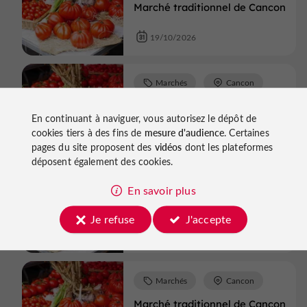
Marché traditionnel de Cancon
19/10/2026
Marchés
Cancon
Marché traditionnel de Cancon
En continuant à naviguer, vous autorisez le dépôt de
cookies tiers à des fins de
mesure d'audience
. Certaines
26/10/2026
pages du site proposent des
vidéos
dont les plateformes
déposent également des cookies.
Marchés
Cancon
En savoir plus
Marché traditionnel de Cancon
Je refuse
J'accepte
02/11/2026
Marchés
Cancon
Marché traditionnel de Cancon