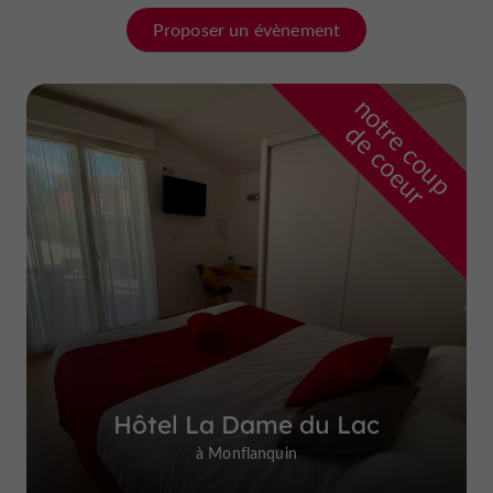
Proposer un évènement
n
o
t
e
c
o
u
p
e
c
o
e
u
r
d
r
Hôtel La Dame du Lac
à Monflanquin