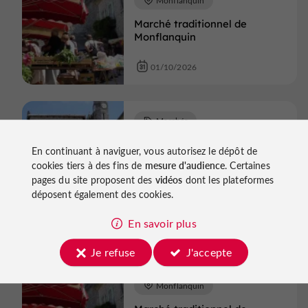
Marché traditionnel de
Monflanquin
01/10/2026
Marchés
Monflanquin
En continuant à naviguer, vous autorisez le dépôt de
cookies tiers à des fins de
mesure d'audience
. Certaines
Marché traditionnel de
pages du site proposent des
vidéos
dont les plateformes
Monflanquin
déposent également des cookies.
08/10/2026
En savoir plus
Je refuse
J'accepte
Marchés
Monflanquin