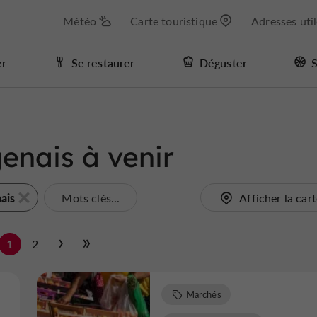
Météo
Carte touristique
Adresses uti
er
Se restaurer
Déguster
S
enais à venir
ais
Mots clés...
Afficher la car
1
2
Marchés