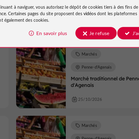
inuant à naviguer, vous autorisez le dépôt de cookies tiers à des fins d
Marché traditionnel de Penn
nce
. Certaines pages du site proposent des
vidéos
dont les plateformes
d'Agenais
t également des cookies.
11/10/2026
En savoir plus
Je refuse
J'
Marchés
Penne-d'Agenais
Marché traditionnel de Penn
d'Agenais
25/10/2026
Marchés
Penne-d'Agenais