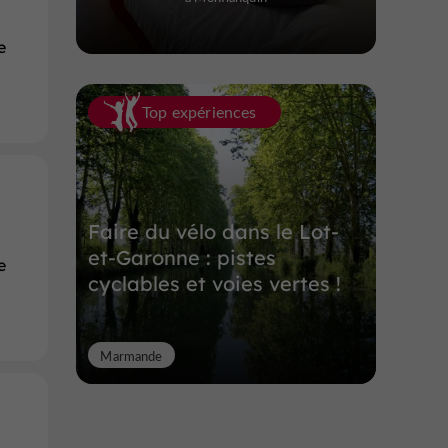
e
Top expériences
Faire du vélo dans le Lot-
et-Garonne : pistes
e
cyclables et voies vertes !
Marmande