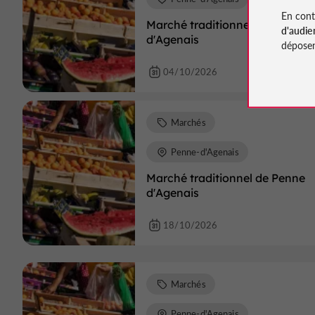
En cont
Marché traditionnel de Penne
d'audie
d'Agenais
déposen
04/10/2026
Marchés
Penne-d'Agenais
Marché traditionnel de Penne
d'Agenais
18/10/2026
Marchés
Penne-d'Agenais