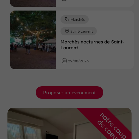
Marchés
Saint-Laurent
Marchés nocturnes de Saint-
Laurent
29/08/2026
Proposer un évènement
n
o
t
e
c
o
u
p
e
c
o
e
u
r
d
r