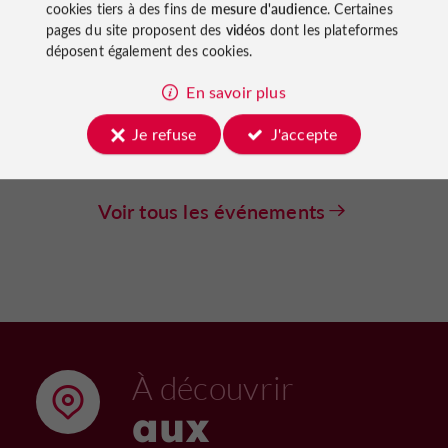
cookies tiers à des fins de
mesure d'audience
. Certaines
pages du site proposent des
vidéos
dont les plateformes
Sorties natures
Duras
déposent également des cookies.
Observation de l'éclipse solaire
En savoir plus
depuis le château de Duras
Je refuse
J'accepte
12/08/2026
95 m
Voir tous les événements
À découvrir
aux