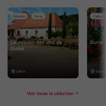
Détente
Duras
Culturell
La maison des vins de
Duras
Duras
108 m
108 m
Voir toute la sélection