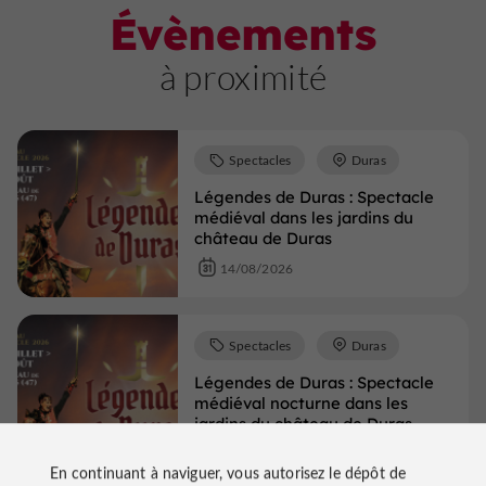
Évènements
à proximité
Spectacles
Duras
Légendes de Duras : Spectacle
médiéval dans les jardins du
château de Duras
14/08/2026
Spectacles
Duras
Légendes de Duras : Spectacle
médiéval nocturne dans les
jardins du château de Duras
27/08/2026 au 29/08/2026
En continuant à naviguer, vous autorisez le dépôt de