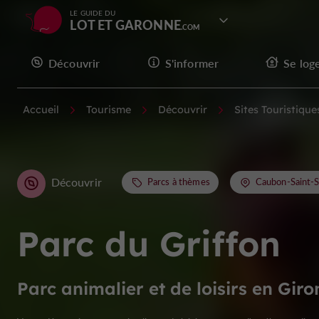
LE GUIDE DU
LOT ET GARONNE
Découvrir
S'informer
Se log
Accueil
Tourisme
Découvrir
Sites Touristique
Découvrir
Parcs à thèmes
Caubon-Saint-
Parc du Griffon
Parc animalier et de loisirs en Gir