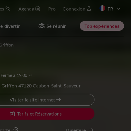
les
Agenda
Pro
Connexion
EN
e divertir
Se réunir
Top expériences
Griffon
Ferme à 19:00
t Griffon 47120 Caubon-Saint-Sauveur
Visiter le site Internet
Tarifs et Réservations
 carte
Itinéraire