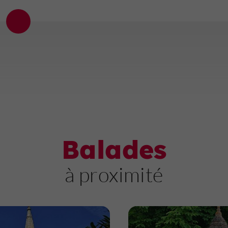
uteuil un peu plus compliqués. Nous avons
alement déjeuné au snack, et ce fut une
cellente surprise. Nous avons choisi une
trecôte avec des frites : la viande était
licieuse et parfaitement cuite. Un vrai
gal ! Enfin, un grand merci aux visiteurs
i respectent l'espace fumeurs, lequel est
opre et bien entretenu. Merci à toute
équipe pour cette magnifique journée.
us reviendrons avec grand plaisir ! 🫶
Balades
à proximité