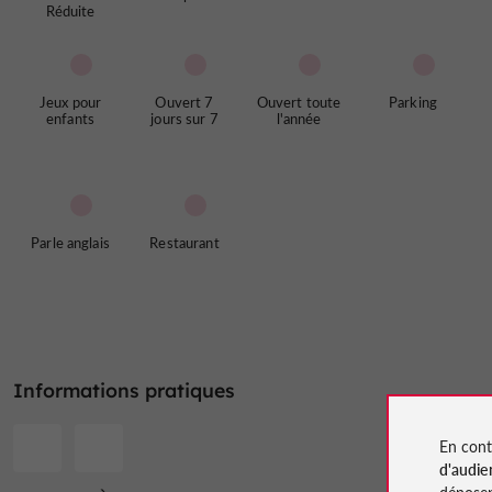
Réduite
Jeux pour
Ouvert 7
Ouvert toute
Parking
enfants
jours sur 7
l'année
Parle anglais
Restaurant
Informations pratiques
En cont
d'audie
déposen