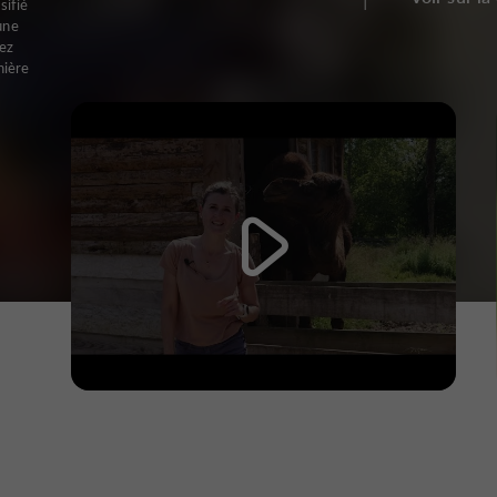
sifié
une
uez
nière