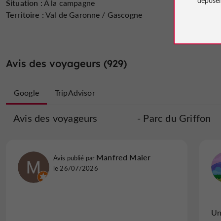
Situation :
À la campagne
Territoire :
Val de Garonne / Gascogne
Avis des voyageurs (929)
Google
TripAdvisor
Avis des voyageurs
Avis des voyageurs
Parc du Griffon
Parc du G
Ruben C
Manfred Maier
Avis publié par
Avis publié par
Bordeaux, France, le 19/08/2025
le 26/07/2026
"Très bon parc (en partie aquatique...)"
Un
Facile à trouver entre Marmande et Duras,