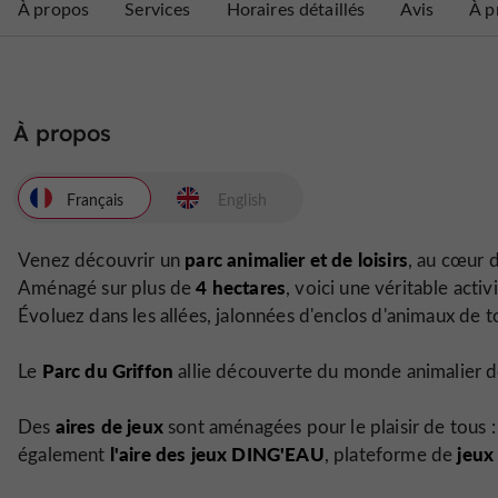
À propos
Services
Horaires détaillés
Avis
À p
À propos
Français
English
parc animalier et de loisirs
Venez découvrir un
, au cœur 
4 hectares
Aménagé sur plus de
, voici une véritable act
Évoluez dans les allées, jalonnées d'enclos d'animaux de t
Parc du Griffon
Le
allie découverte du monde animalier do
aires de jeux
Des
sont aménagées pour le plaisir de tous 
l'aire des jeux DING'EAU
jeux
également
, plateforme de