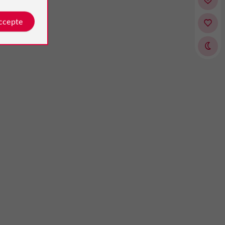
accepte
naTouil
Naty B
é par
Avis publié par
u, France, le 01/07/2025
le 25/07/2026
 au top!"
moment avec les animaux qui sont
llent moment pour un groupe de 4 à