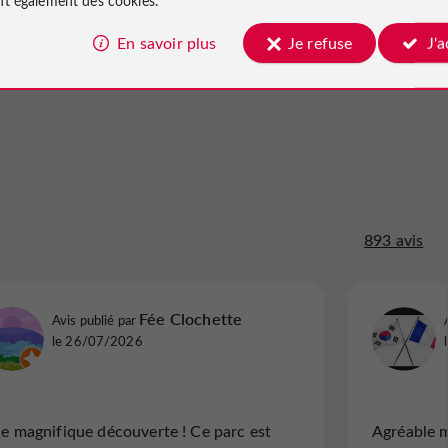
En savoir plus
Je refuse
J'
riffon
893 avis
36 avis
michellH7211GN
Fée Clochette
Avis publié par
Avis publi
Avis publié par
le 10/08/2025
Concarnea
le 26/07/2026
"Un bon rapport qualité prix"
"Journée
e magnifique découverte ! Ce parc est
Agréable 
Parc intéressant pour les enfants avec de
Un exce