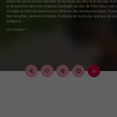
Venez découvrir un parc animalier et de loisirs, au cœur d'un élevage diver
et de la préservation des espèces. Aménagé sur plus de 4 hectares, voici 
véritable activité découverte pour observer des animaux atypiques. Évol
dans les allées, jalonnées d'enclos d'animaux de toutes les origines, de ma
ludique et ...
Lire la suite