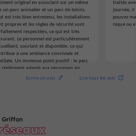
aiment original en associant sur un même
traités av
multiples activités pour un prix raisonnable
11 ans; 
te un parc animalier et un parc de loisirs.
journée, il
(12 € pour la journée). Le snack ne matraque
Entre le
ut est très bien entretenu, les installations
pouvez man
pas les clients avec des tarifs exorbitants !
le tubin
nt propres et les règles de sécurité sont
nique ou e
Bien
remplie 
rfaitement respectées, ce qui est très
ssurant. Le personnel est particulièrement
cueillant, souriant et disponible, ce qui
Lire l'avis complet
Lire 
ntribue à une ambiance conviviale et
miliale. Un immense point positif : le parc
t réellement adapté aux personnes en
tuation de handicap. Ma fille, qui présente
Ecrire un avis
Lire tous les avis
Ecrire un avis
Lire tous les avis
 lourd handicap, rencontre
lheureusement très souvent des
fficultés d'accessibilité dans ce type de
eux. Ici, nous avons enfin pu profiter d'une
lle journée en famille dans de très bonnes
nditions. Le seul petit bémol concerne
 Griffon
 réseaux
elques portions du parcours où les gros
illoux rendent les déplacements en