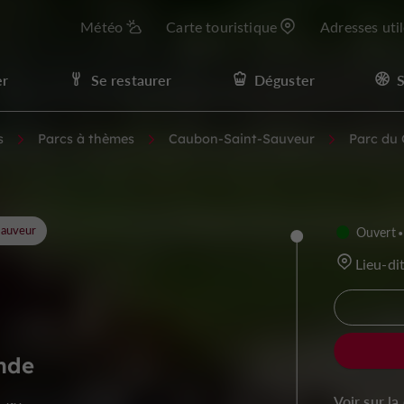
Météo
Carte touristique
Adresses uti
er
Se restaurer
Déguster
S
s
Parcs à thèmes
Caubon-Saint-Sauveur
Parc du 
Sauveur
Ouvert
Lieu-di
onde
Voir sur la