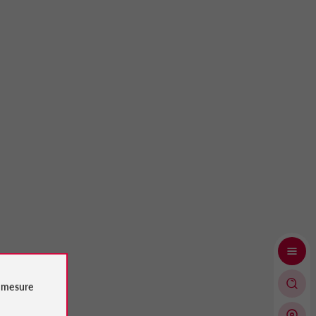
e
mesure