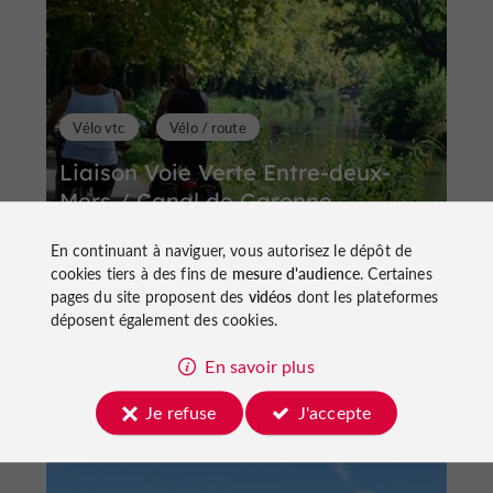
Vélo vtc
Vélo / route
Liaison Voie Verte Entre-deux-
Mers / Canal de Garonne
En continuant à naviguer, vous autorisez le dépôt de
cookies tiers à des fins de
mesure d'audience
. Certaines
pages du site proposent des
vidéos
dont les plateformes
déposent également des cookies.
59,1 km
Sainte-Colombe-de-Duras
En savoir plus
Je refuse
J'accepte