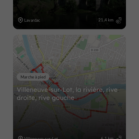
21,4 km
Lavardac
Marche à pied
Villeneuve-sur-Lot, la rivière, rive
droite, rive gauche
6,1 km
Villeneuve-sur-Lot