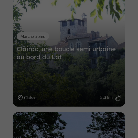
Marche à pied
Clairac, une boucle semi urbaine
au bord du Lot
5,3 km
Clairac