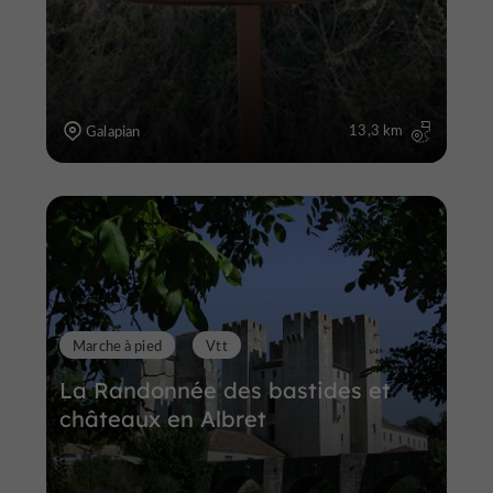
13,3 km
Galapian
Marche à pied
Vtt
La Randonnée des bastides et
châteaux en Albret