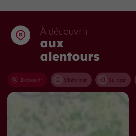
À découvrir
aux
alentours
Découvrir
S'informer
Se loger