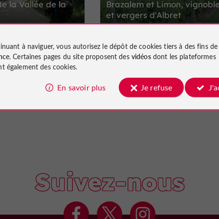
e la Vallée de la
Brazalem et Limon, vignobl
et vergers d'Albret
inuant à naviguer, vous autorisez le dépôt de cookies tiers à des fins d
nce
. Certaines pages du site proposent des
vidéos
dont les plateformes
27,0 km
12,8 k
Feugarolles
t également des cookies.
En savoir plus
Je refuse
J'
Suivez-nous