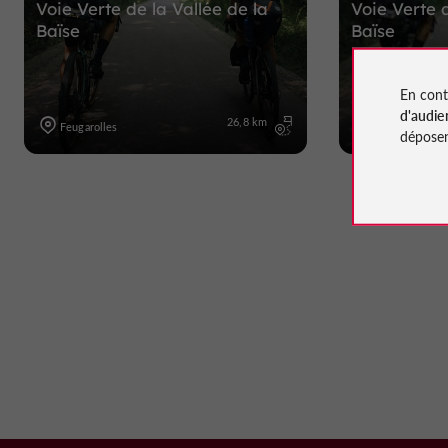
Voie Verte de la Vallée de la
Voie Verte d
Baïse
Baïse
En cont
d'audie
26,8 km
Feugarolles
Feugarolles
déposen