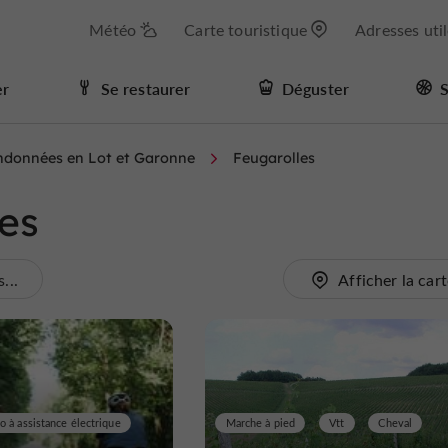
Météo
Carte touristique
Adresses uti
er
Se restaurer
Déguster
S
andonnées en Lot et Garonne
Feugarolles
les
...
Afficher la car
o à assistance électrique
Marche à pied
Vtt
Cheval