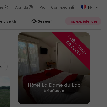
les
Agenda
Pro
Connexion
EN
e divertir
Se réunir
Top expériences
n
o
t
e
c
o
u
p
e
c
o
e
u
Masquer la carte
r
d
r
te
Hôtel La Dame du Lac
à Monflanquin