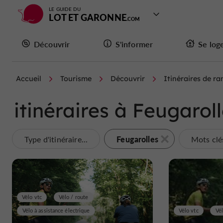
LE GUIDE DU
LOT ET GARONNE
Découvrir
S'informer
Se log
Accueil
Tourisme
Découvrir
Itinéraires de r
itinéraires à Feugarol
Feugarolles
Type d'itinéraire...
Mots clés
Vélo vtc
Vélo / route
Vélo à assistance électrique
Vélo vtc
Vél