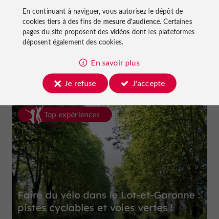
En continuant à naviguer, vous autorisez le dépôt de
cookies tiers à des fins de
mesure d'audience
. Certaines
pages du site proposent des
vidéos
dont les plateformes
Ferme et Musée du Pruneau
déposent également des cookies.
à Lafitte-sur-Lot
En savoir plus
Je refuse
J'accepte
Top expériences
Faire du vélo dans le Lot-et-Garonne :
pistes cyclables et voies vertes !