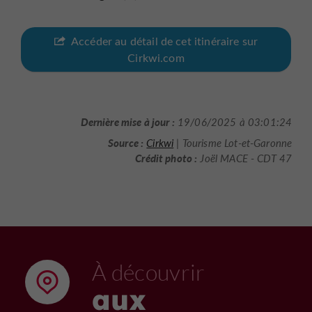
Accéder au détail de cet itinéraire sur
Cirkwi.com
Dernière mise à jour :
19/06/2025 à 03:01:24
Source :
Cirkwi
| Tourisme Lot-et-Garonne
Crédit photo :
Joël MACE - CDT 47
À découvrir
aux