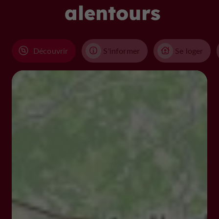
alentours
Découvrir
S'informer
Se loger