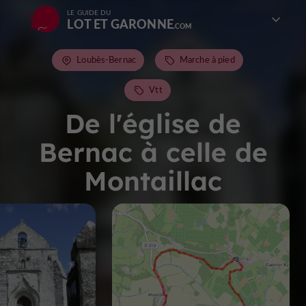
LE GUIDE DU
LOT ET GARONNE
Loubès-Bernac
Marche à pied
Vtt
De l'église de
Bernac à celle de
Montaillac