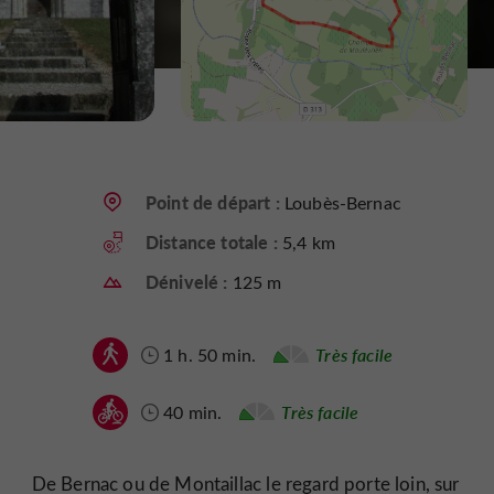
Point de départ :
Loubès-Bernac
Distance totale :
5,4 km
Dénivelé :
125 m
1 h. 50 min.
Très facile
40 min.
Très facile
De Bernac ou de Montaillac le regard porte loin, sur