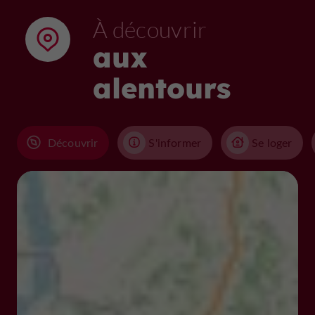
À découvrir
aux
alentours
Découvrir
S'informer
Se loger