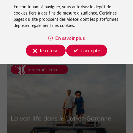
En continuant à naviguer, vous autorisez le dépôt de
cookies tiers à des fins de
mesure d'audience
. Certaines
pages du site proposent des
vidéos
dont les plateformes
Hôtel La Dame du Lac
déposent également des cookies.
à Monflanquin
En savoir plus
Je refuse
J'accepte
Top expériences
La van life dans le Lot-et-Garonne