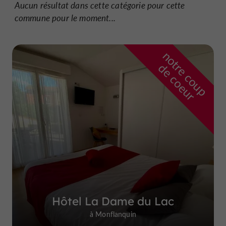
Aucun résultat dans cette catégorie pour cette
commune pour le moment...
n
o
t
e
c
o
u
p
e
c
o
e
u
r
d
r
Hôtel La Dame du Lac
à Monflanquin