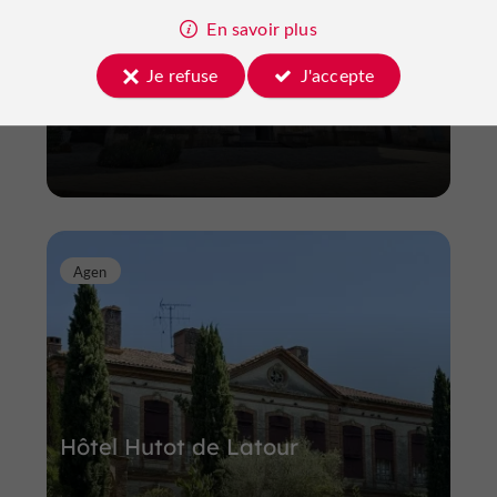
Eglise Notre Dame de Villeréal
En savoir plus
Je refuse
J'accepte
Châteaux à Villeréal
Agen
Hôtel Hutot de Latour