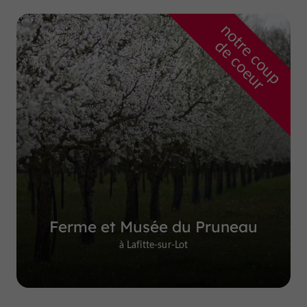
n
o
t
e
c
o
u
p
e
c
o
e
u
r
d
r
Ferme et Musée du Pruneau
à Lafitte-sur-Lot