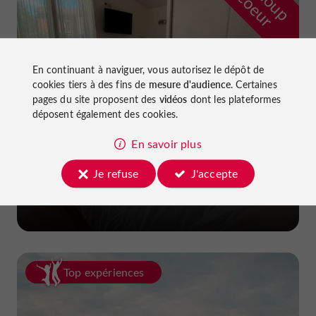
r
d
r
En continuant à naviguer, vous autorisez le dépôt de
cookies tiers à des fins de
mesure d'audience
. Certaines
pages du site proposent des
vidéos
dont les plateformes
déposent également des cookies.
En savoir plus
Hôtel La Dame du Lac
Je refuse
J'accepte
à Monflanquin
Top expériences