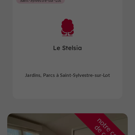
Saint-Sylvestre-sur-Lot
Le Stelsia
Jardins, Parcs à Saint-Sylvestre-sur-Lot
n
o
t
e
c
o
u
p
e
c
o
e
u