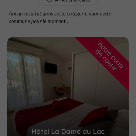
Aucun résultat dans cette catégorie pour cette
commune pour le moment...
n
o
t
e
c
o
u
p
e
c
o
e
u
r
d
r
Hôtel La Dame du Lac