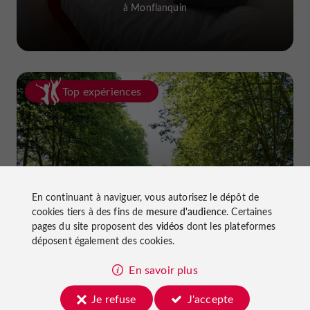
à Monflanquin
Top expériences
En continuant à naviguer, vous autorisez le dépôt de
Faire du vélo dans le Lot-et-Garonne :
cookies tiers à des fins de
mesure d'audience
. Certaines
pistes cyclables et voies vertes !
pages du site proposent des
vidéos
dont les plateformes
déposent également des cookies.
En savoir plus
Je refuse
J'accepte