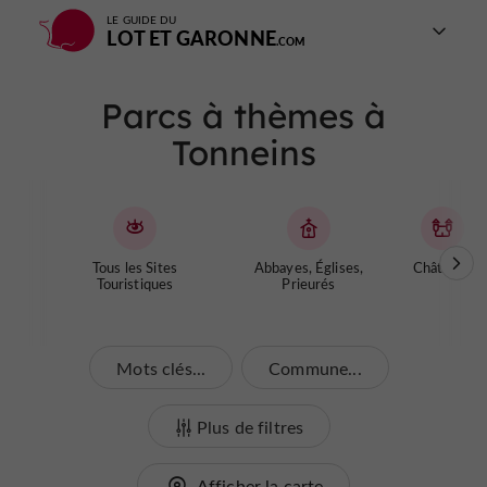
LE GUIDE DU
LOT ET GARONNE
Parcs à thèmes à
Tonneins
Tous les Sites
Abbayes, Églises,
Châteaux
Touristiques
Prieurés
Mots clés...
Commune...
Plus de filtres
Afficher la carte