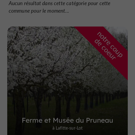
Aucun résultat dans cette catégorie pour cette
commune pour le moment...
n
o
t
e
c
o
u
p
e
c
o
e
u
r
d
r
Ferme et Musée du Pruneau
à Lafitte-sur-Lot