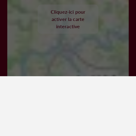
Cliquez-ici pour
activer la carte
interactive
47290 CANCON
Visiter le site Internet