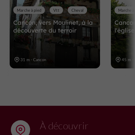
Marche à pied
Vtt
Cheval
Marche à
Cancon, vers Moulinet, à la
Cancon
découverte du terroir
l'églis
31 m - Cancon
45 m -
À découvrir