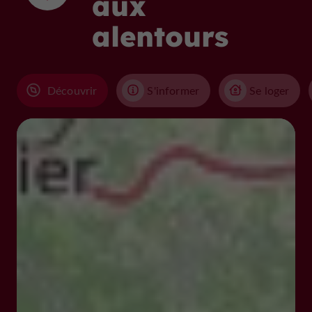
aux
alentours
Découvrir
S'informer
Se loger