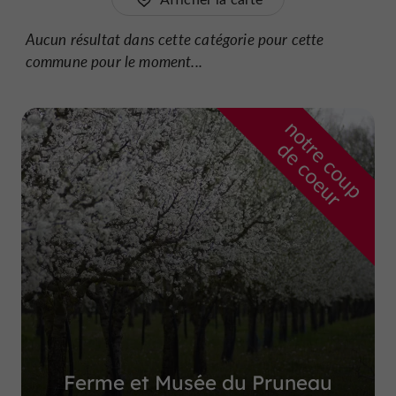
Aucun résultat dans cette catégorie pour cette
commune pour le moment...
n
o
t
e
c
o
u
p
e
c
o
e
u
r
d
r
Ferme et Musée du Pruneau