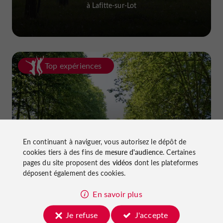
à Lafitte-sur-Lot
Top expériences
En continuant à naviguer, vous autorisez le dépôt de
Faire du vélo dans le Lot-et-Garonne :
cookies tiers à des fins de
mesure d'audience
. Certaines
pistes cyclables et voies vertes !
pages du site proposent des
vidéos
dont les plateformes
déposent également des cookies.
En savoir plus
Je refuse
J'accepte