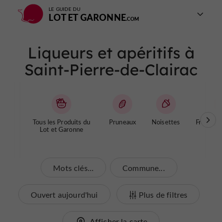
LE GUIDE DU
LOT ET GARONNE
Liqueurs et apéritifs à
Saint-Pierre-de-Clairac
Tous les Produits du
Pruneaux
Noisettes
Fromages
Lot et Garonne
Mots clés...
Commune...
Ouvert aujourd'hui
Plus de filtres
Afficher la carte