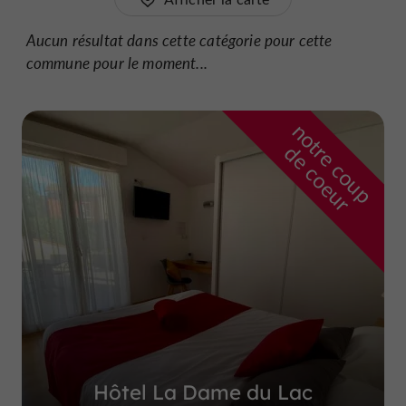
Aucun résultat dans cette catégorie pour cette
commune pour le moment...
n
o
t
e
c
o
u
p
e
c
o
e
u
r
d
r
Hôtel La Dame du Lac