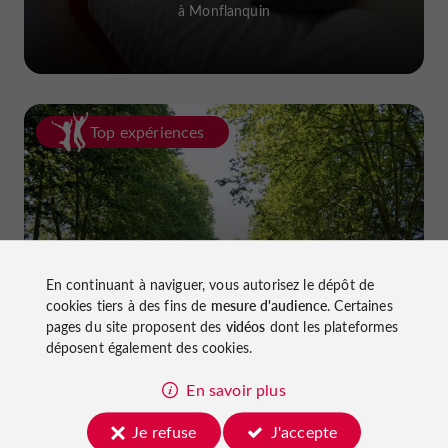
à Monflanquin
Top expériences
En continuant à naviguer, vous autorisez le dépôt de
Faire du vélo dans le Lot-et-Garonne :
cookies tiers à des fins de
mesure d'audience
. Certaines
pistes cyclables et voies vertes !
pages du site proposent des
vidéos
dont les plateformes
déposent également des cookies.
En savoir plus
Je refuse
J'accepte