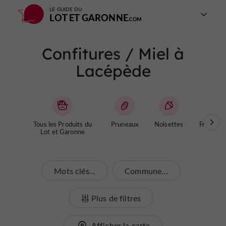
LE GUIDE DU
LOT ET GARONNE
Confitures / Miel à
Lacépède
Tous les Produits du
Pruneaux
Noisettes
Fromages
Lot et Garonne
Mots clés...
Commune...
Plus de filtres
Afficher la carte