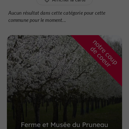
Aucun résultat dans cette catégorie pour cette
commune pour le moment...
n
o
t
e
c
o
u
p
e
c
o
e
u
r
d
r
Ferme et Musée du Pruneau