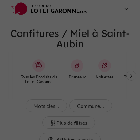
LE GUIDE DU
LOT ET GARONNE
Confitures / Miel à Saint-
Aubin
Tous les Produits du
Pruneaux
Noisettes
Fromages
Lot et Garonne
Mots clés...
Commune...
Plus de filtres
Afficher la carte