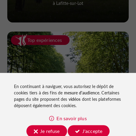
à Lafitte-sur-Lot
Top expériences
En continuant à naviguer, vous autorisez le dépôt de
Faire du vélo dans le Lot-et-Garonne :
cookies tiers à des fins de
mesure d'audience
. Certaines
pistes cyclables et voies vertes !
pages du site proposent des
vidéos
dont les plateformes
déposent également des cookies.
En savoir plus
Je refuse
J'accepte