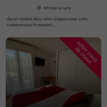
Afficher la carte
Aucun résultat dans cette catégorie pour cette
commune pour le moment...
n
o
t
e
c
o
u
p
e
c
o
e
u
r
d
r