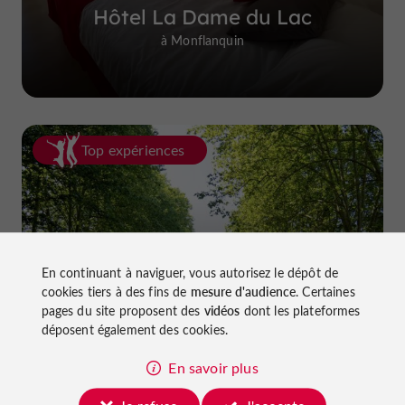
Hôtel La Dame du Lac
à Monflanquin
Top expériences
En continuant à naviguer, vous autorisez le dépôt de
cookies tiers à des fins de
mesure d'audience
. Certaines
Faire du vélo dans le Lot-et-Garonne :
pages du site proposent des
vidéos
dont les plateformes
pistes cyclables et voies vertes !
déposent également des cookies.
En savoir plus