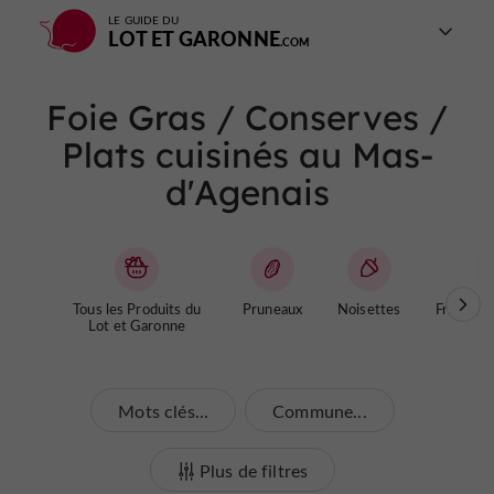
LE GUIDE DU
LOT ET GARONNE
Foie Gras / Conserves /
Plats cuisinés au Mas-
d'Agenais
Tous les Produits du
Pruneaux
Noisettes
Fromages
Lot et Garonne
Mots clés...
Commune...
Plus de filtres